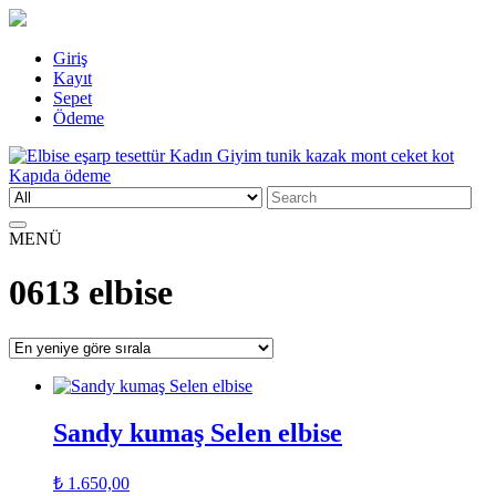
Skip
Giriş
to
Kayıt
content
Sepet
Ödeme
Search
Elbise eşarp tesettür Kadın Giyim tunik kazak mont ceket kot Kapıda
Kadın Giyim üzerine alışveriş sitesi
for:
ödeme
MENÜ
0613 elbise
Sandy kumaş Selen elbise
₺
1.650,00