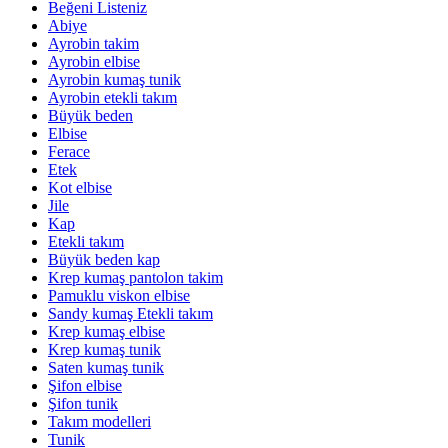
Beğeni Listeniz
Abiye
Ayrobin takim
Ayrobin elbise
Ayrobin kumaş tunik
Ayrobin etekli takım
Büyük beden
Elbise
Ferace
Etek
Kot elbise
Jile
Kap
Etekli takım
Büyük beden kap
Krep kumaş pantolon takim
Pamuklu viskon elbise
Sandy kumaş Etekli takım
Krep kumaş elbise
Krep kumaş tunik
Saten kumaş tunik
Şifon elbise
Şifon tunik
Takım modelleri
Tunik