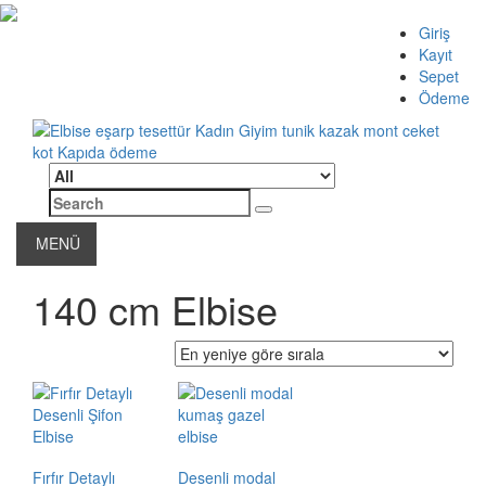
Skip
Giriş
to
Kayıt
content
Sepet
Ödeme
Search
Elbise eşarp tesettür Kadın Giyim tunik kazak mont ceket kot
Kadın Giyim üzerine alışveriş sitesi
for:
Kapıda ödeme
MENÜ
140 cm Elbise
Fırfır Detaylı
Desenli modal