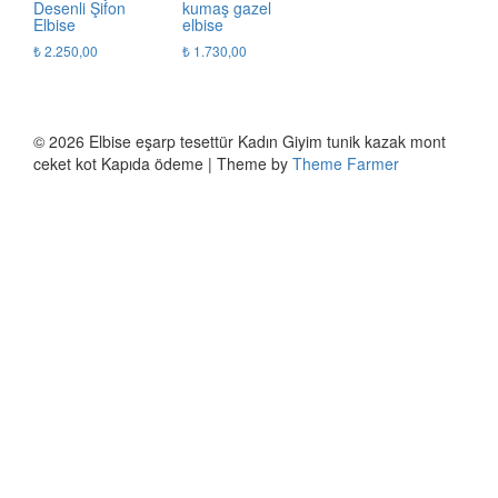
Desenli Şifon
kumaş gazel
Elbise
elbise
₺
2.250,00
₺
1.730,00
© 2026 Elbise eşarp tesettür Kadın Giyim tunik kazak mont
ceket kot Kapıda ödeme | Theme by
Theme Farmer