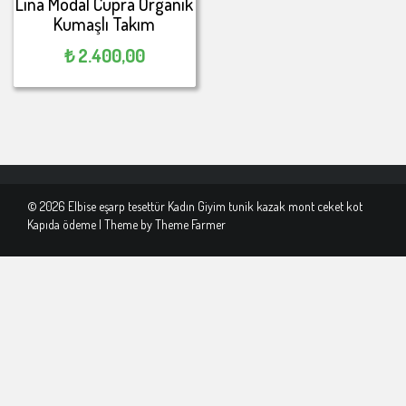
Lina Modal Cupra Organik
Kumaşlı Takım
₺
2.400,00
© 2026 Elbise eşarp tesettür Kadın Giyim tunik kazak mont ceket kot
Kapıda ödeme | Theme by
Theme Farmer