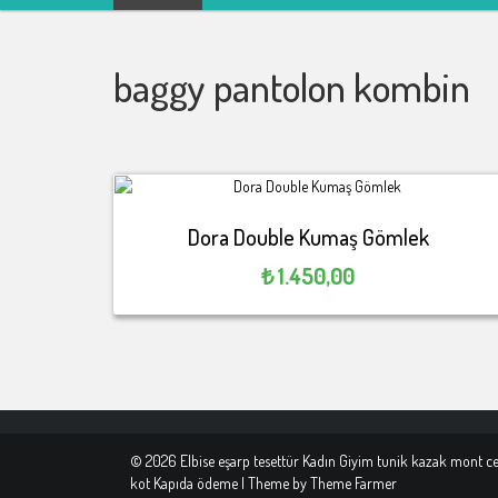
Kadın Giyim tunik kazak
mont ceket kot Kapıda
baggy pantolon kombin
ödeme
Dora Double Kumaş Gömlek
₺
1.450,00
© 2026 Elbise eşarp tesettür Kadın Giyim tunik kazak mont c
kot Kapıda ödeme | Theme by
Theme Farmer