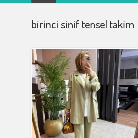
Kadın Giyim tunik kazak
mont ceket kot Kapıda
birinci sinif tensel takim
ödeme