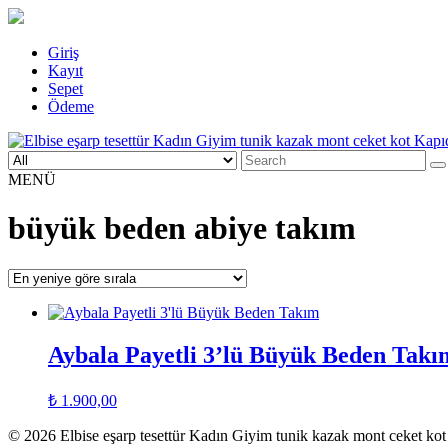
Skip
Giriş
to
Kayıt
content
Sepet
Ödeme
Search
Elbise eşarp tesettür Kadın Giyim tunik kazak mont ceket kot Kapıd
Kadın Giyim üzerine alışveriş sitesi
for:
MENÜ
büyük beden abiye takım
Aybala Payetli 3’lü Büyük Beden Takı
₺
1.900,00
© 2026 Elbise eşarp tesettür Kadın Giyim tunik kazak mont ceket k