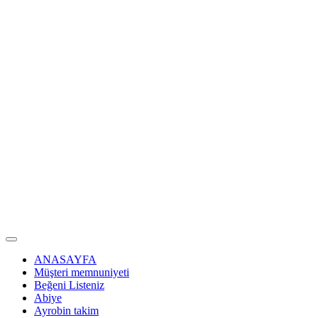
ANASAYFA
Müşteri memnuniyeti
Beğeni Listeniz
Abiye
Ayrobin takim