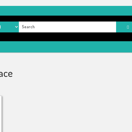
rch
ace