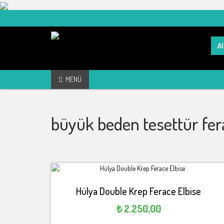
Skip
to
content
Kadın Giyim üzerine alışveriş sitesi
Sea
for:
Elbise eşarp tesettür
Kadın Giyim tunik kazak
MENÜ
mont ceket kot Kapıda
büyük beden tesettür fer
ödeme
Hülya Double Krep Ferace Elbise
₺
2.250,00