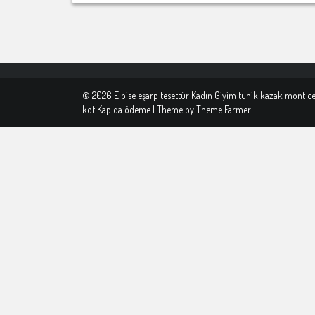
© 2026 Elbise eşarp tesettür Kadın Giyim tunik kazak mont c
kot Kapıda ödeme | Theme by
Theme Farmer