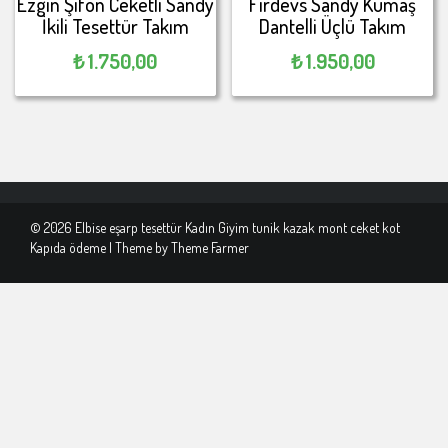
Ezgin Şifon Ceketli Sandy
Firdevs Sandy Kumaş
İkili Tesettür Takım
Dantelli Üçlü Takım
₺
1.750,00
₺
1.950,00
© 2026 Elbise eşarp tesettür Kadın Giyim tunik kazak mont ceket kot
Kapıda ödeme | Theme by
Theme Farmer