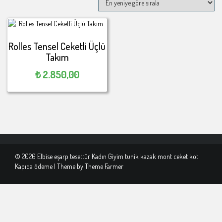
Rolles Tensel Ceketli Üçlü
Takım
₺
2.850,00
© 2026 Elbise eşarp tesettür Kadın Giyim tunik kazak mont ceket kot
Kapıda ödeme | Theme by
Theme Farmer