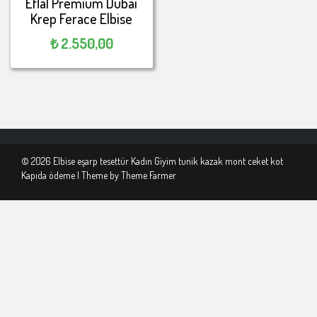
Eflal Premium Dubai
Krep Ferace Elbise
₺
2.550,00
© 2026 Elbise eşarp tesettür Kadın Giyim tunik kazak mont ceket kot
Kapıda ödeme | Theme by
Theme Farmer