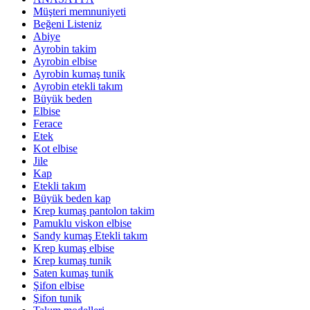
Müşteri memnuniyeti
Beğeni Listeniz
Abiye
Ayrobin takim
Ayrobin elbise
Ayrobin kumaş tunik
Ayrobin etekli takım
Büyük beden
Elbise
Ferace
Etek
Kot elbise
Jile
Kap
Etekli takım
Büyük beden kap
Krep kumaş pantolon takim
Pamuklu viskon elbise
Sandy kumaş Etekli takım
Krep kumaş elbise
Krep kumaş tunik
Saten kumaş tunik
Şifon elbise
Şifon tunik