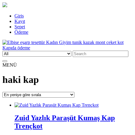
Skip
Giriş
to
Kayıt
content
Sepet
Ödeme
Search
Elbise eşarp tesettür Kadın Giyim tunik kazak mont ceket kot Kapıda
Kadın Giyim üzerine alışveriş sitesi
for:
ödeme
MENÜ
haki kap
Zuid Yazlık Paraşüt Kumaş Kap
Trençkot