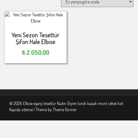
Yeni Sezon Tesettür
Şifon Hale Elbise
₺
2.050,00
© 2026 Elbise eşarp tesettür Kadın Giyim tunik kazak mont ceket kot
Kapıda ödeme | Theme by
Theme Farmer