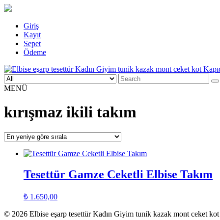
Skip
Giriş
to
Kayıt
content
Sepet
Ödeme
Search
Elbise eşarp tesettür Kadın Giyim tunik kazak mont ceket kot Kapıd
Kadın Giyim üzerine alışveriş sitesi
for:
MENÜ
kırışmaz ikili takım
Tesettür Gamze Ceketli Elbise Takım
₺
1.650,00
© 2026 Elbise eşarp tesettür Kadın Giyim tunik kazak mont ceket k