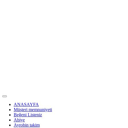
ANASAYFA
Müşteri memnuniyeti
Beğeni Listeniz
Abiye
Ayrobin takim