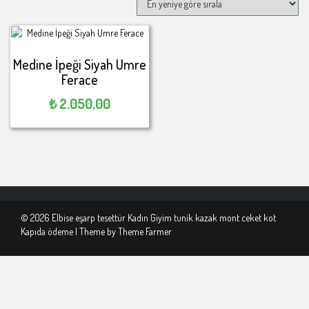
Medine İpeği Siyah Umre
Ferace
₺
2.050,00
© 2026 Elbise eşarp tesettür Kadın Giyim tunik kazak mont ceket kot
Kapıda ödeme | Theme by
Theme Farmer