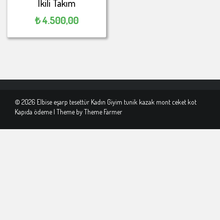
İkili Takım
₺
4.500,00
© 2026 Elbise eşarp tesettür Kadın Giyim tunik kazak mont ceket kot
Kapıda ödeme | Theme by
Theme Farmer