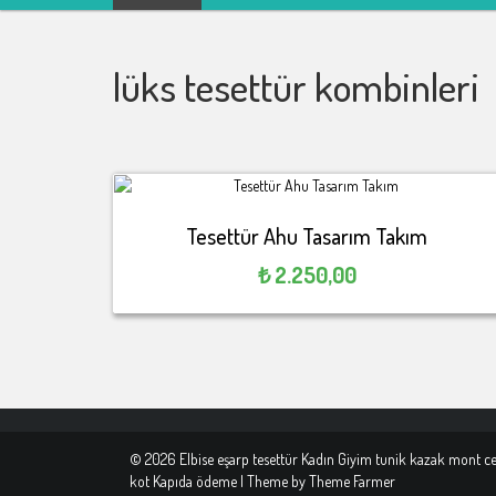
Kadın Giyim tunik kazak
mont ceket kot Kapıda
lüks tesettür kombinleri
ödeme
Tesettür Ahu Tasarım Takım
₺
2.250,00
© 2026 Elbise eşarp tesettür Kadın Giyim tunik kazak mont c
kot Kapıda ödeme | Theme by
Theme Farmer