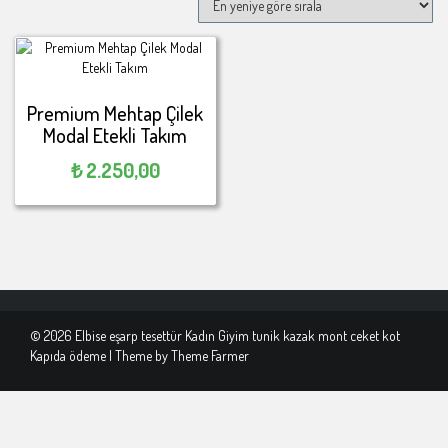
Premium Mehtap Çilek
Modal Etekli Takım
₺
2.250,00
© 2026 Elbise eşarp tesettür Kadın Giyim tunik kazak mont ceket kot
Kapıda ödeme | Theme by
Theme Farmer