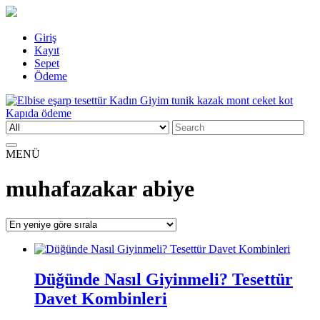
Skip
Giriş
to
Kayıt
content
Sepet
Ödeme
Search
Elbise eşarp tesettür Kadın Giyim tunik kazak mont ceket kot Kapıda
Kadın Giyim üzerine alışveriş sitesi
for:
ödeme
MENÜ
muhafazakar abiye
Düğünde Nasıl Giyinmeli? Tesettür
Davet Kombinleri