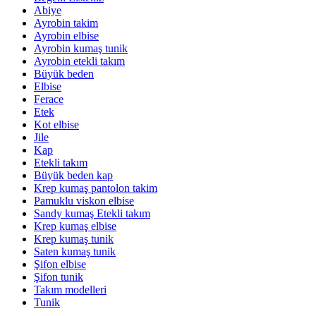
Abiye
Ayrobin takim
Ayrobin elbise
Ayrobin kumaş tunik
Ayrobin etekli takım
Büyük beden
Elbise
Ferace
Etek
Kot elbise
Jile
Kap
Etekli takım
Büyük beden kap
Krep kumaş pantolon takim
Pamuklu viskon elbise
Sandy kumaş Etekli takım
Krep kumaş elbise
Krep kumaş tunik
Saten kumaş tunik
Şifon elbise
Şifon tunik
Takım modelleri
Tunik