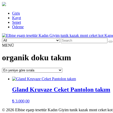
Skip
Giriş
to
Kayıt
content
Sepet
Ödeme
Search
Elbise eşarp tesettür Kadın Giyim tunik kazak mont ceket kot Kapıd
Kadın Giyim üzerine alışveriş sitesi
for:
MENÜ
organik doku takım
Gland Kruvaze Ceket Pantolon takım
₺
3.000,00
© 2026 Elbise eşarp tesettür Kadın Giyim tunik kazak mont ceket k