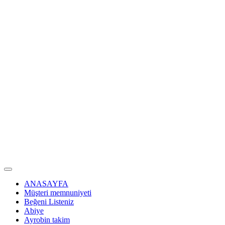
ANASAYFA
Müşteri memnuniyeti
Beğeni Listeniz
Abiye
Ayrobin takim