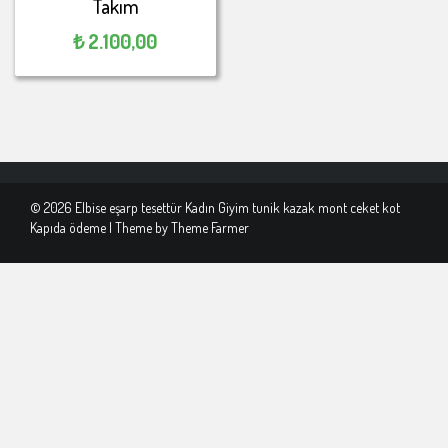
Takım
₺
2.100,00
© 2026 Elbise eşarp tesettür Kadın Giyim tunik kazak mont ceket kot
Kapıda ödeme | Theme by
Theme Farmer