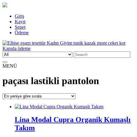
Skip
Giriş
to
Kayıt
content
Sepet
Ödeme
Search
Elbise eşarp tesettür Kadın Giyim tunik kazak mont ceket kot Kapıda
Kadın Giyim üzerine alışveriş sitesi
for:
ödeme
MENÜ
paçası lastikli pantolon
Lina Modal Cupra Organik Kumaşlı
Takım