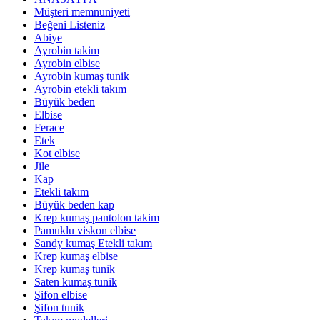
Müşteri memnuniyeti
Beğeni Listeniz
Abiye
Ayrobin takim
Ayrobin elbise
Ayrobin kumaş tunik
Ayrobin etekli takım
Büyük beden
Elbise
Ferace
Etek
Kot elbise
Jile
Kap
Etekli takım
Büyük beden kap
Krep kumaş pantolon takim
Pamuklu viskon elbise
Sandy kumaş Etekli takım
Krep kumaş elbise
Krep kumaş tunik
Saten kumaş tunik
Şifon elbise
Şifon tunik