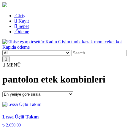
Skip
Giriş
to
Kayıt
content
Sepet
Ödeme
Search
Elbise eşarp tesettür Kadın Giyim tunik kazak mont ceket kot Kapıda
Kadın Giyim üzerine alışveriş sitesi
for:
ödeme
MENÜ
pantolon etek kombinleri
Lessa Üçlü Takım
₺
2.650,00