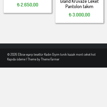
Gland Kruvaze Ceket
₺
2.650,00
Pantolon takım
₺
3.000,00
© 2026 Elbise eşarp tesettür Kadın Giyim tunik kazak mont ceket kot
Kapıda ödeme | Theme by
Theme Farmer