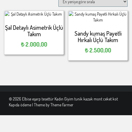
Şal Detaylı Asimetrik Üçlü
Sandy kumaş Payetli
Takım
Hırkalı Üçlü Takım
₺
2.000,00
₺
2.500,00
© 2026 Elbise eşarp tesettür Kadın Giyim tunik kazak mont ceket kot
Kapıda ödeme | Theme by
Theme Farmer