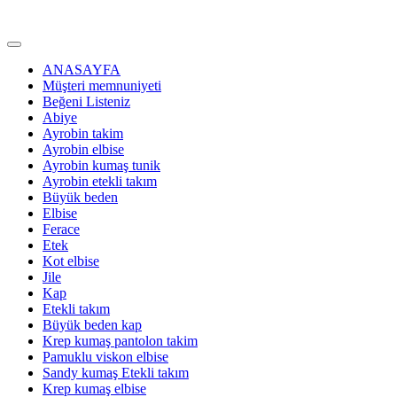
ANASAYFA
Müşteri memnuniyeti
Beğeni Listeniz
Abiye
Ayrobin takim
Ayrobin elbise
Ayrobin kumaş tunik
Ayrobin etekli takım
Büyük beden
Elbise
Ferace
Etek
Kot elbise
Jile
Kap
Etekli takım
Büyük beden kap
Krep kumaş pantolon takim
Pamuklu viskon elbise
Sandy kumaş Etekli takım
Krep kumaş elbise