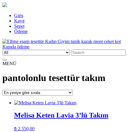
Skip
Giriş
to
Kayıt
content
Sepet
Ödeme
Search
Elbise eşarp tesettür Kadın Giyim tunik kazak mont ceket kot Kapıda
Kadın Giyim üzerine alışveriş sitesi
for:
ödeme
MENÜ
pantolonlu tesettür takım
Melisa Keten Lavia 3’lü Takım
₺
2.550,00