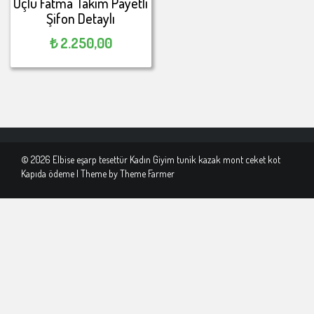
Üçlü Fatma Takım Payetli
Şifon Detaylı
₺
2.250,00
© 2026 Elbise eşarp tesettür Kadın Giyim tunik kazak mont ceket kot
Kapıda ödeme | Theme by
Theme Farmer