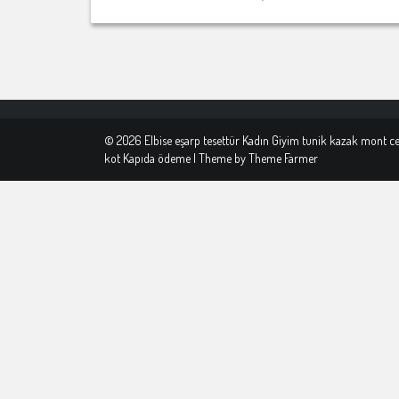
© 2026 Elbise eşarp tesettür Kadın Giyim tunik kazak mont c
kot Kapıda ödeme | Theme by
Theme Farmer