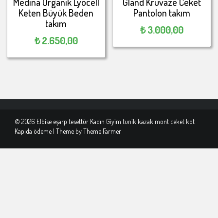
Medina Organik Lyocell
Gland Kruvaze Ceket
Keten Büyük Beden
Pantolon takım
takım
₺
3.000,00
₺
2.650,00
© 2026 Elbise eşarp tesettür Kadın Giyim tunik kazak mont ceket kot
Kapıda ödeme | Theme by
Theme Farmer