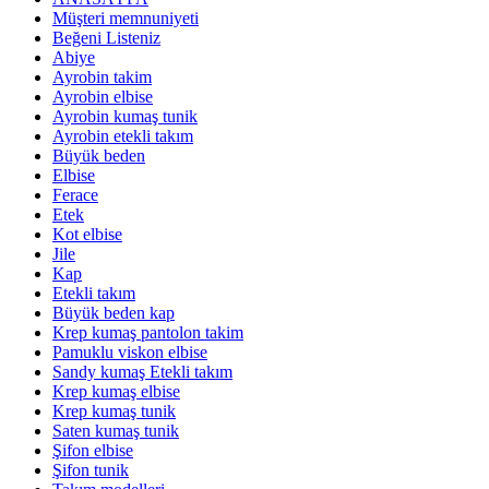
Müşteri memnuniyeti
Beğeni Listeniz
Abiye
Ayrobin takim
Ayrobin elbise
Ayrobin kumaş tunik
Ayrobin etekli takım
Büyük beden
Elbise
Ferace
Etek
Kot elbise
Jile
Kap
Etekli takım
Büyük beden kap
Krep kumaş pantolon takim
Pamuklu viskon elbise
Sandy kumaş Etekli takım
Krep kumaş elbise
Krep kumaş tunik
Saten kumaş tunik
Şifon elbise
Şifon tunik