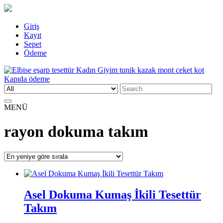
Skip
Giriş
to
Kayıt
content
Sepet
Ödeme
Search
Elbise eşarp tesettür Kadın Giyim tunik kazak mont ceket kot Kapıda
Kadın Giyim üzerine alışveriş sitesi
for:
ödeme
MENÜ
rayon dokuma takım
Asel Dokuma Kumaş İkili Tesettür
Takım