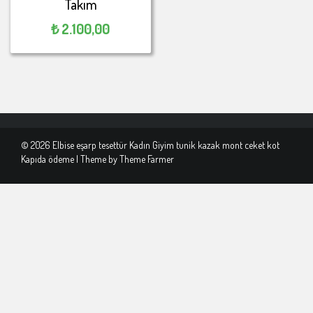
Takım
₺
2.100,00
© 2026 Elbise eşarp tesettür Kadın Giyim tunik kazak mont ceket kot
Kapıda ödeme | Theme by
Theme Farmer