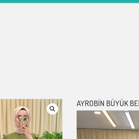
AYROBIN BÜYÜK BE
Video
oynatıcı