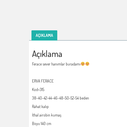
AÇIKLAMA
Açıklama
Ferace sever hanımlar buradamı
ERVA FERACE
Kod=315
38-40-42-44-46-48-50-52-54 beden
Rahat kalıp
İthal airobin kumaş
Boyu 140 cm