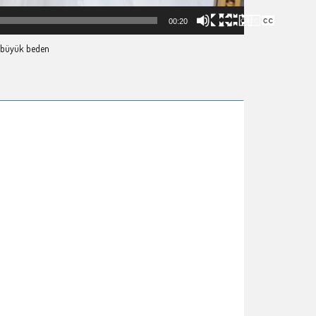
00:20
r büyük beden