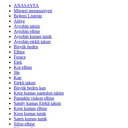
ANASAYFA
Müşteri memnuniyeti
Beğeni Listeniz
Abiye
Ayrobin takim
Ayrobin elbise
Ayrobin kumaş tunik
Ayrobin etekli takım
Büyük beden
Elbise
Ferace
Etek
Kot elbise
Jile
Kap
Etekli takım
Büyük beden kap
Krep kumaş pantolon takim
Pamuklu viskon elbise
Sandy kumaş Etekli takım
Krep kumaş elbise
Krep kumaş tunik
Saten kumaş tunik
Şifon elbise