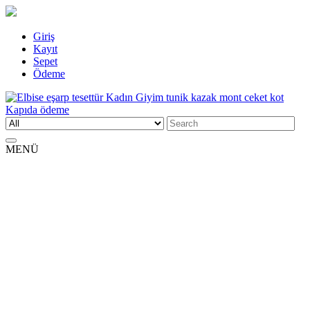
Skip
Giriş
to
Kayıt
content
Sepet
Ödeme
Search
Elbise eşarp tesettür Kadın Giyim tunik kazak mont ceket kot Kapıda
Kadın Giyim üzerine alışveriş sitesi
for:
ödeme
MENÜ