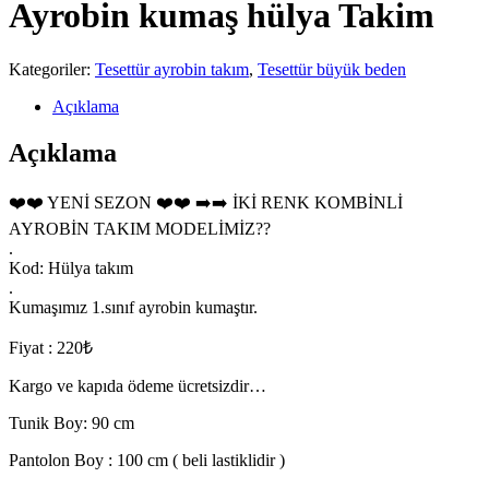
Ayrobin kumaş hülya Takim
Kategoriler:
Tesettür ayrobin takım
,
Tesettür büyük beden
Açıklama
Açıklama
❤️❤️ YENİ SEZON ❤️❤️ ➡️➡️ İKİ RENK KOMBİNLİ
AYROBİN TAKIM MODELİMİZ??
.
Kod: Hülya takım
.
Kumaşımız 1.sınıf ayrobin kumaştır.
Fiyat : 220₺
Kargo ve kapıda ödeme ücretsizdir…
Tunik Boy: 90 cm
Pantolon Boy : 100 cm ( beli lastiklidir )