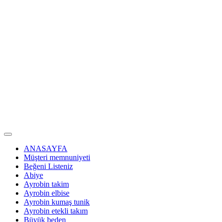
ANASAYFA
Müşteri memnuniyeti
Beğeni Listeniz
Abiye
Ayrobin takim
Ayrobin elbise
Ayrobin kumaş tunik
Ayrobin etekli takım
Büyük beden