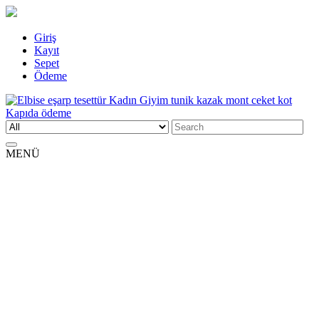
Skip
Giriş
to
Kayıt
content
Sepet
Ödeme
Search
Elbise eşarp tesettür Kadın Giyim tunik kazak mont ceket kot Kapıda
Kadın Giyim üzerine alışveriş sitesi
for:
ödeme
MENÜ