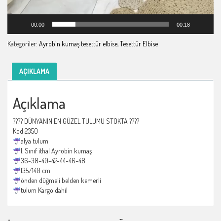
00:00
00:18
Kategoriler:
Ayrobin kumaş tesettür elbise
,
Tesettür Elbise
AÇIKLAMA
Açıklama
???? DÜNYANIN EN GÜZEL TULUMU STOKTA ????
Kod 2350
alya tulum
1. Sınıf ithal Ayrobin kumaş
36-38-40-42-44-46-48
135/140 cm
önden düğmeli belden kemerli
tulum Kargo dahil