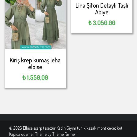
Lina Şifon Detaylı Taşlı
Abiye
₺
3.050,00
Kiriş krep kumaş leha
elbise
₺
1.550,00
© 2026 Elbise eşarp tesettür Kadın Giyim tunik kazak mont ceket kot
Kapıda ödeme | Theme by
Theme Farmer