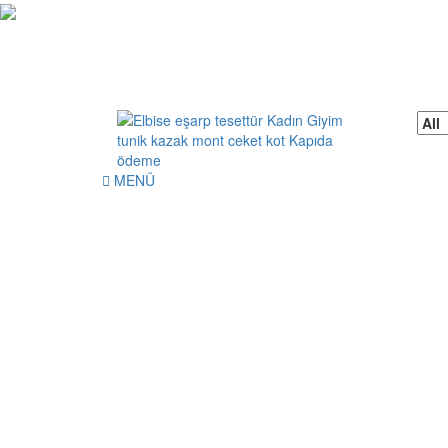
Skip
to
content
Sear
for:
MENÜ
Elbise eşarp tesettür Kadın Giyim tunik
Kadın Giyim üzerine alışveriş sitesi
kazak mont ceket kot Kapıda ödeme