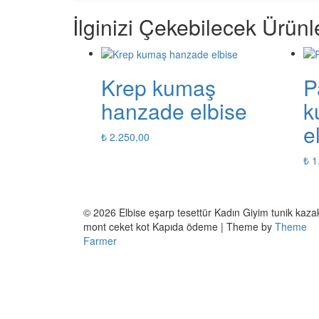
İlginizi Çekebilecek Ürünl
Krep kumaş
P
hanzade elbise
k
e
₺
2.250,00
₺
1
© 2026 Elbise eşarp tesettür Kadın Giyim tunik kaza
mont ceket kot Kapıda ödeme | Theme by
Theme
Farmer