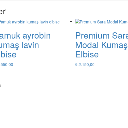
er
amuk ayrobin
Premium Sar
umaş lavin
Modal Kumaş
lbise
Elbise
.550,00
₺
2.150,00
k