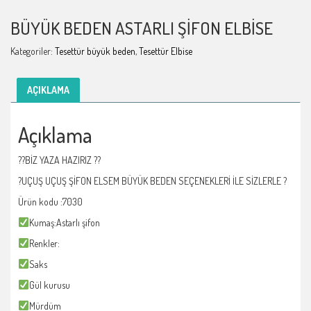
BÜYÜK BEDEN ASTARLI ŞIFON ELBISE
Kategoriler:
Tesettür büyük beden
,
Tesettür Elbise
AÇIKLAMA
Açıklama
??BİZ YAZA HAZIRIZ ??
?UÇUŞ UÇUŞ ŞİFON ELSEM BÜYÜK BEDEN SEÇENEKLERİ İLE SİZLERLE ?
Ürün kodu :7030
Kumaş:Astarlı şifon
Renkler:
Saks
Gül kurusu
Mürdüm