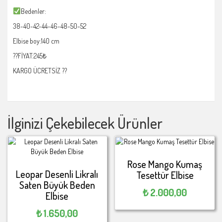
Bedenler:
38-40-42-44-46-48-50-52
Elbise boy:140 cm
??FİYAT:245₺
KARGO ÜCRETSİZ ??
İlginizi Çekebilecek Ürünler
Rose Mango Kumaş
Leopar Desenli Likralı
Tesettür Elbise
Saten Büyük Beden
₺
2.000,00
Elbise
₺
1.650,00