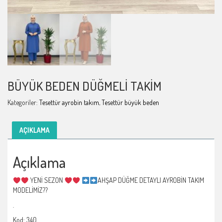
BÜYÜK BEDEN DÜĞMELI TAKIM
Kategoriler:
Tesettür ayrobin takım
,
Tesettür büyük beden
AÇIKLAMA
Açıklama
YENİ SEZON
AHŞAP DÜĞME DETAYLI AYROBİN TAKIM
MODELİMİZ??
.
Kod: 340