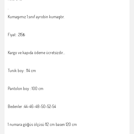
.
Kumaşımız 1.sınıf ayrobin kumaştır.
Fiyat : 215₺
Kargo ve kapıda ödeme ücretsizdir…
Tunik boy : 114 cm
Pantolon boy : 100 cm
Bedenler :44-46-48-50-52-54
1 numara göğüs ölçüsü 112 cm basen 120 cm
.