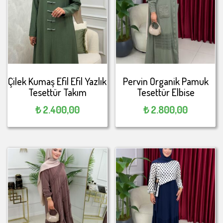
Çilek Kumaş Efil Efil Yazlık
Pervin Organik Pamuk
Tesettür Takım
Tesettür Elbise
₺
2.400,00
₺
2.800,00