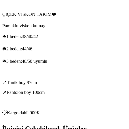
ÇİÇEK VİSKON TAKIM❤️
Pamuklu viskon kumaş
☘️1 beden:38/40/42
☘️2 beden:44/46
☘️3 beden:48/50 uyumlu
📌Tunik boy 97cm
📌Pantolon boy 100cm
💥Kargo dahil 900₺
İlginizi Çekebilecek Ürünler