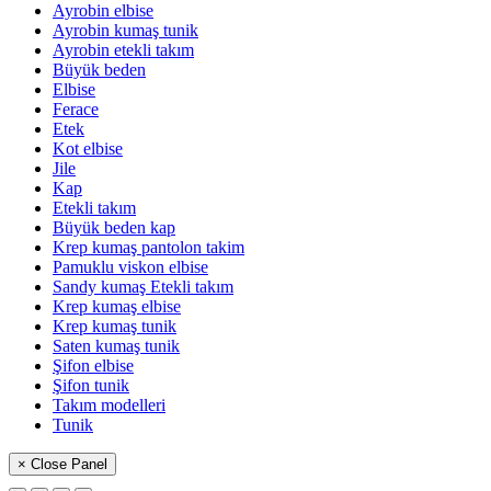
Ayrobin elbise
Ayrobin kumaş tunik
Ayrobin etekli takım
Büyük beden
Elbise
Ferace
Etek
Kot elbise
Jile
Kap
Etekli takım
Büyük beden kap
Krep kumaş pantolon takim
Pamuklu viskon elbise
Sandy kumaş Etekli takım
Krep kumaş elbise
Krep kumaş tunik
Saten kumaş tunik
Şifon elbise
Şifon tunik
Takım modelleri
Tunik
× Close Panel