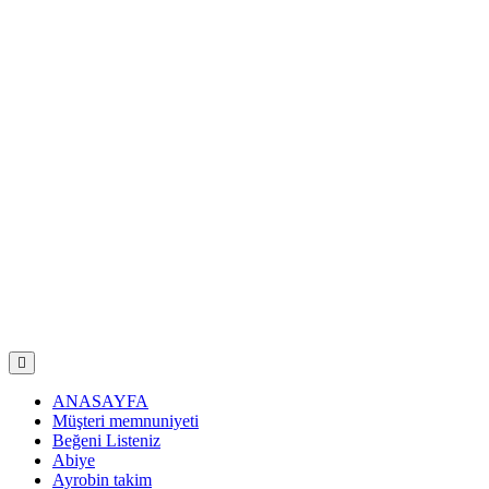
ANASAYFA
Müşteri memnuniyeti
Beğeni Listeniz
Abiye
Ayrobin takim