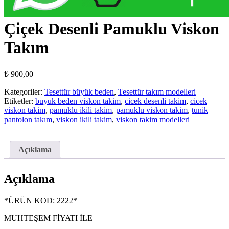
Çiçek Desenli Pamuklu Viskon
Takım
₺
900,00
Kategoriler:
Tesettür büyük beden
,
Tesettür takım modelleri
Etiketler:
buyuk beden viskon takim
,
cicek desenli takim
,
cicek
viskon takim
,
pamuklu ikili takim
,
pamuklu viskon takim
,
tunik
pantolon takım
,
viskon ikili takim
,
viskon takim modelleri
Açıklama
Açıklama
*ÜRÜN KOD: 2222*
MUHTEŞEM FİYATI İLE