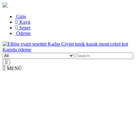
Skip
Giriş
to
Kayıt
content
Sepet
Ödeme
Search
Elbise eşarp tesettür Kadın Giyim tunik kazak mont ceket kot Kapıda
Kadın Giyim üzerine alışveriş sitesi
for:
ödeme
MENÜ