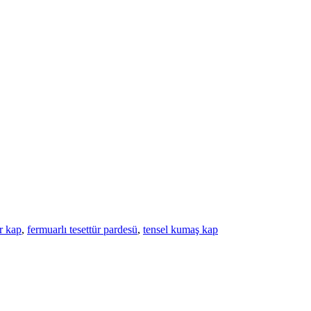
ür kap
,
fermuarlı tesettür pardesü
,
tensel kumaş kap