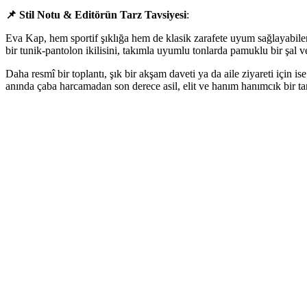
📌 Stil Notu & Editörün Tarz Tavsiyesi
:
Eva Kap, hem sportif şıklığa hem de klasik zarafete uyum sağlayabilen
bir tunik-pantolon ikilisini, takımla uyumlu tonlarda pamuklu bir şal ve
Daha resmî bir toplantı, şık bir akşam daveti ya da aile ziyareti için i
anında çaba harcamadan son derece asil, elit ve hanım hanımcık bir tarz