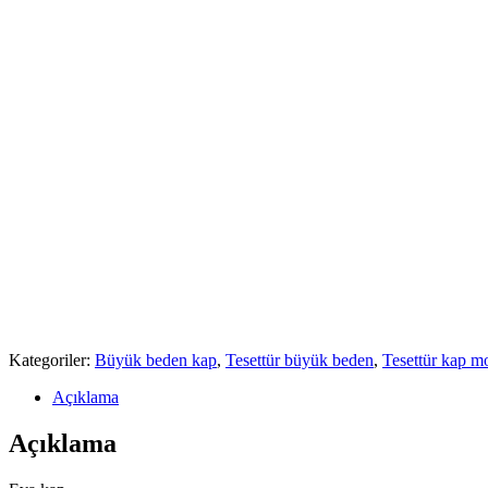
Kategoriler:
Büyük beden kap
,
Tesettür büyük beden
,
Tesettür kap mo
Açıklama
Açıklama