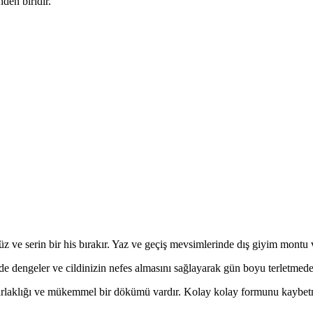
nden biridir.
üz ve serin bir his bırakır. Yaz ve geçiş mevsimlerinde dış giyim montu
e dengeler ve cildinizin nefes almasını sağlayarak gün boyu terletmede
parlaklığı ve mükemmel bir dökümü vardır. Kolay kolay formunu kaybetm