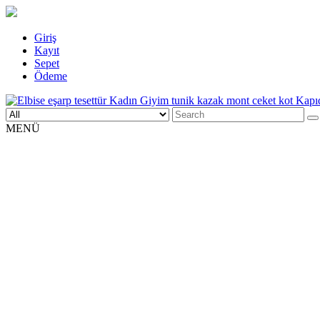
Skip
Giriş
to
Kayıt
content
Sepet
Ödeme
Search
Elbise eşarp tesettür Kadın Giyim tunik kazak mont ceket kot Kapıd
Kadın Giyim üzerine alışveriş sitesi
for:
MENÜ