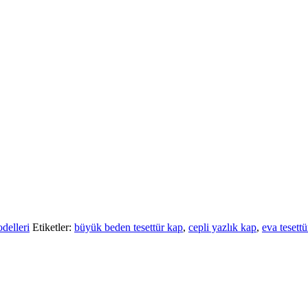
delleri
Etiketler:
büyük beden tesettür kap
,
cepli yazlık kap
,
eva tesett