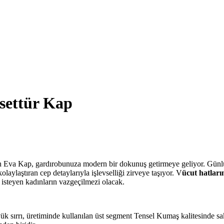
settür Kap
lan Eva Kap, gardırobunuza modern bir dokunuş getirmeye geliyor. Günl
laylaştıran cep detaylarıyla işlevselliği zirveye taşıyor. V
ücut hatları
isteyen kadınların vazgeçilmezi olacak.
 sırrı, üretiminde kullanılan üst segment Tensel Kumaş kalitesinde sak