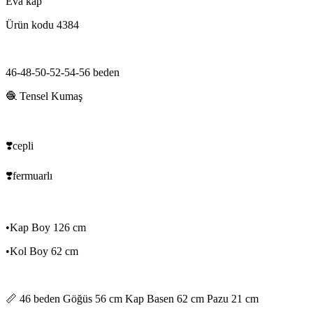
Eva kap
Ürün kodu 4384
46-48-50-52-54-56 beden
🧶 Tensel Kumaş
❣️cepli
❣️fermuarlı
•Kap Boy 126 cm
•Kol Boy 62 cm
📏 46 beden Göğüs 56 cm Kap Basen 62 cm Pazu 21 cm