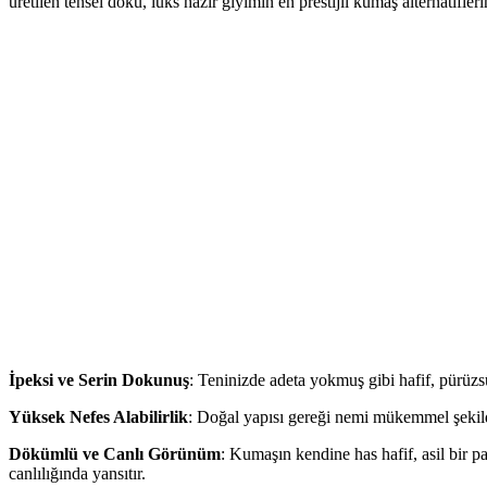
üretilen tensel doku, lüks hazır giyimin en prestijli kumaş alternatifleri
İpeksi ve Serin Dokunuş
: Teninizde adeta yokmuş gibi hafif, pürüzs
Yüksek Nefes Alabilirlik
: Doğal yapısı gereği nemi mükemmel şekild
Dökümlü ve Canlı Görünüm
: Kumaşın kendine has hafif, asil bir 
canlılığında yansıtır.