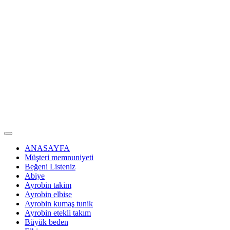
ANASAYFA
Müşteri memnuniyeti
Beğeni Listeniz
Abiye
Ayrobin takim
Ayrobin elbise
Ayrobin kumaş tunik
Ayrobin etekli takım
Büyük beden