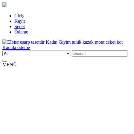
Skip
Giriş
to
Kayıt
content
Sepet
Ödeme
Search
Elbise eşarp tesettür Kadın Giyim tunik kazak mont ceket kot Kapıda
Kadın Giyim üzerine alışveriş sitesi
for:
ödeme
MENÜ