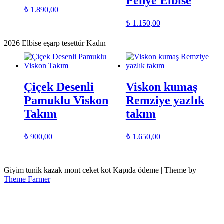
Penye Elbise
₺
1.890,00
₺
1.150,00
2026 Elbise eşarp tesettür Kadın
Çiçek Desenli
Viskon kumaş
Pamuklu Viskon
Remziye yazlık
Takım
takım
₺
900,00
₺
1.650,00
Giyim tunik kazak mont ceket kot Kapıda ödeme | Theme by
Theme Farmer