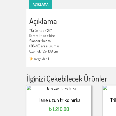
AÇIKLAMA
Açıklama
*Ürün kod : 122*
Karaca triko elbise
Standart bedenli
(38-48) arası uyumlu
Uzunluk 135- 138 cm
Kargo dahil
İlginizi Çekebilecek Ürünler
Hane uzun triko hırka
Tr
₺
1.210,00