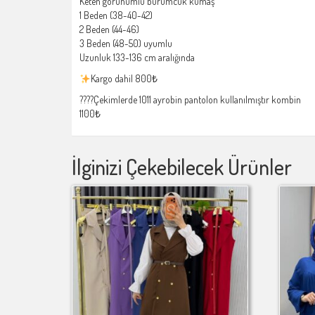
Keten görünümlü bürümcük kumaş
1 Beden (38-40-42)
2 Beden (44-46)
3 Beden (48-50) uyumlu
Uzunluk 133-136 cm aralığında
Kargo dahil 800₺
????Çekimlerde 1011 ayrobin pantolon kullanılmıştır kombin
1100₺
İlginizi Çekebilecek Ürünler