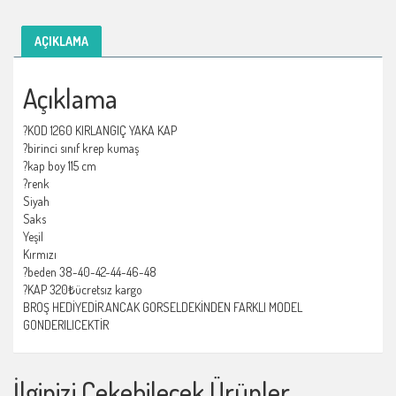
AÇIKLAMA
Açıklama
?KOD 1260 KIRLANGIÇ YAKA KAP
?birinci sınıf krep kumaş
?kap boy 115 cm
?renk
Siyah
Saks
Yeşil
Kırmızı
?beden 38-40-42-44-46-48
?KAP 320₺ücretsız kargo
BROŞ HEDİYEDİR.ANCAK GORSELDEKİNDEN FARKLI MODEL
GONDERILICEKTİR
İlginizi Çekebilecek Ürünler