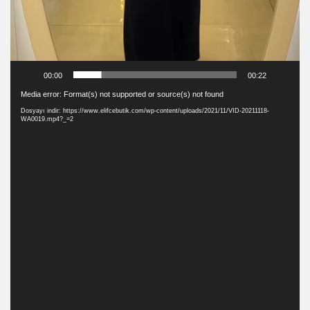
00:00
00:22
Video
Media error: Format(s) not supported or source(s) not found
oynatıcı
Dosyayı indir: https://www.elifcebutik.com/wp-content/uploads/2021/11/VID-20211118-
WA0019.mp4?_=2