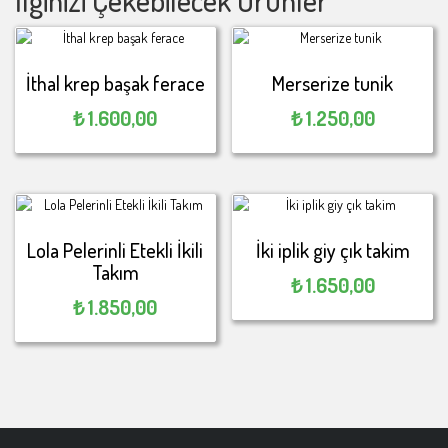
İthal krep başak ferace
Merserize tunik
₺
1.600,00
₺
1.250,00
Lola Pelerinli Etekli İkili
İki iplik giy çık takim
Takım
₺
1.650,00
₺
1.850,00