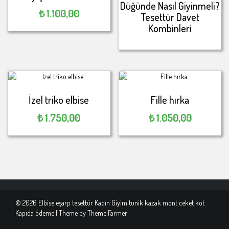
Düğünde Nasıl Giyinmeli?
₺
1.100,00
Tesettür Davet
Kombinleri
İzel triko elbise
Fille hırka
₺
1.750,00
₺
1.050,00
© 2026 Elbise eşarp tesettür Kadın Giyim tunik kazak mont ceket kot
Kapıda ödeme | Theme by
Theme Farmer