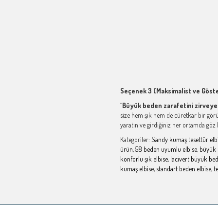
Seçenek 3 (Maksimalist ve Göster
“
Büyük beden zarafetini zirveye
size hem şık hem de cüretkar bir görün
yaratın ve girdiğiniz her ortamda göz 
Kategoriler:
Sandy kumaş tesettür elb
ürün
,
58 beden uyumlu elbise
,
büyük 
konforlu şık elbise
,
lacivert büyük bed
kumaş elbise
,
standart beden elbise
,
t