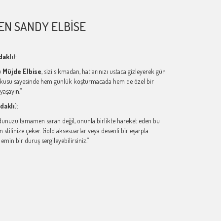
N SANDY ELBISE
daklı
):
ü
Müjde Elbise
, sizi sıkmadan, hatlarınızı ustaca gizleyerek gün
 dokusu sayesinde hem günlük koşturmacada hem de özel bir
yaşayın.”
daklı
):
nuzu tamamen saran değil, onunla birlikte hareket eden bu
tilinize çeker. Gold aksesuarlar veya desenli bir eşarpla
emin bir duruş sergileyebilirsiniz.”