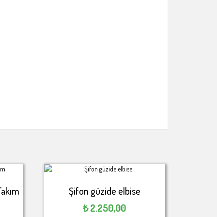
 Takım
Şifon güzide elbise
₺
2.250,00