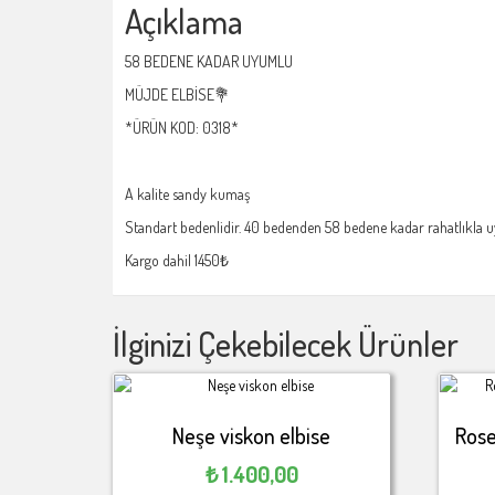
Açıklama
58 BEDENE KADAR UYUMLU
MÜJDE ELBİSE💐
*ÜRÜN KOD: 0318*
A kalite sandy kumaş
Standart bedenlidir. 40 bedenden 58 bedene kadar rahatlıkla uy
Kargo dahil 1450₺
İlginizi Çekebilecek Ürünler
Neşe viskon elbise
Rose
₺
1.400,00