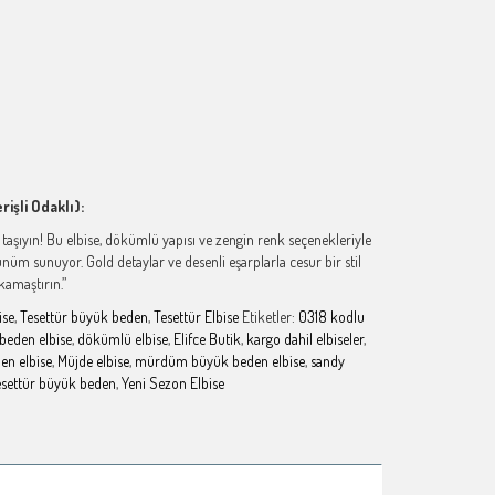
işli Odaklı):
taşıyın! Bu elbise, dökümlü yapısı ve zengin renk seçenekleriyle
üm sunuyor. Gold detaylar ve desenli eşarplarla cesur bir stil
kamaştırın.”
ise
,
Tesettür büyük beden
,
Tesettür Elbise
Etiketler:
0318 kodlu
beden elbise
,
dökümlü elbise
,
Elifce Butik
,
kargo dahil elbiseler
,
en elbise
,
Müjde elbise
,
mürdüm büyük beden elbise
,
sandy
esettür büyük beden
,
Yeni Sezon Elbise