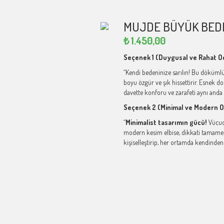
MUJDE BÜYÜK BEDE
₺
1.450,00
Seçenek 1 (Duygusal ve Rahat O
“Kendi bedeninize sarılın! Bu döküml
boyu özgür ve şık hissettirir. Esnek
davette konforu ve zarafeti aynı anda 
Seçenek 2 (Minimal ve Modern O
“
Minimalist tasarımın gücü!
Vücudu
modern kesim elbise, dikkati tamamen s
kişiselleştirip, her ortamda kendinden 