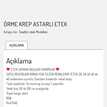
ÖRME KREP ASTARLI ETEK
Kategoriler:
Tesettür etek Modelleri
AÇIKLAMA
Açıklama
ETEK ZAMANI BAŞLADI HANIMLAR
SATIŞ REKORLARI KIRAN YENİ SEZON RENKLERIM ?ETEK 36 38 40 42 44
46 bedenlere uyumlu Standart bedendir rahat kalıp
? belı lastiklidir ?örme krep kumaş ? astarlidir
?etek boy 95 ila 98 cm aralığında
?fıyat kargo dahil
85₺
Kod 1042