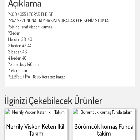
Açıklama
?KOD 4055 LEOPAR ELBİSE
?YAZ SEZONUNA DAMGASINI VURACAK ELBİSEMİZ STOKTA
?birinci sınıf viscon kumaş
?Beden
1 beden 38-40
2 beden 42-44
3 beden 46
4 beden 48
?elbise boy 140 cm
?tek renktır
?ELBİSE FİYAT 185₺ ücretsız kargo
İlginizi Çekebilecek Ürünler
Merrily Viskon Keten İkili
Bürümcük kumaş Funda
Takım
takim