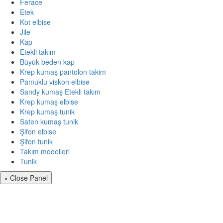
Ferace
Etek
Kot elbise
Jile
Kap
Etekli takım
Büyük beden kap
Krep kumaş pantolon takim
Pamuklu viskon elbise
Sandy kumaş Etekli takım
Krep kumaş elbise
Krep kumaş tunik
Saten kumaş tunik
Şifon elbise
Şifon tunik
Takım modelleri
Tunik
× Close Panel