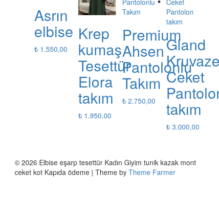
Asrın
elbise
Krep
Premium
Gland
kumaş
Ahsen
₺
1.550,00
Kruvaz
Tesettür
Pantolonlu
Ceket
Elora
Takım
Pantolo
takım
₺
2.750,00
takım
₺
1.950,00
₺
3.000,00
© 2026 Elbise eşarp tesettür Kadın Giyim tunik kazak mont
ceket kot Kapıda ödeme | Theme by
Theme Farmer