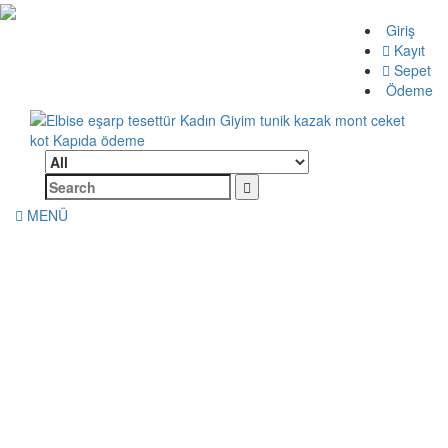
Skip
Giriş
to
Kayıt
content
Sepet
Ödeme
Search
Elbise eşarp tesettür Kadın Giyim tunik kazak mont ceket kot
Kadın Giyim üzerine alışveriş sitesi
for:
Kapıda ödeme
MENÜ